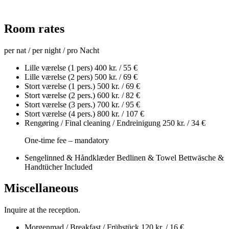
Room rates
per nat / per night / pro Nacht
Lille værelse (1 pers)
400 kr. / 55 €
Lille værelse (2 pers)
500 kr. / 69 €
Stort værelse (1 pers.)
500 kr. / 69 €
Stort værelse (2 pers.)
600 kr. / 82 €
Stort værelse (3 pers.)
700 kr. / 95 €
Stort værelse (4 pers.)
800 kr. / 107 €
Rengøring / Final cleaning / Endreinigung
250 kr. / 34 €
One-time fee – mandatory
Sengelinned & Håndklæder Bedlinen & Towel Bettwäsche &
Handtücher
Included
Miscellaneous
Inquire at the reception.
Morgenmad / Breakfast / Frühstück
120 kr. / 16 €