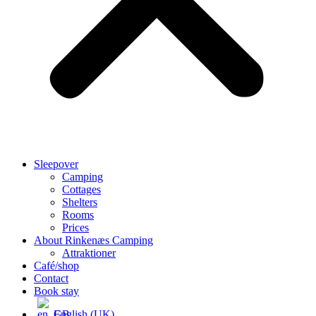
Sleepover
Camping
Cottages
Shelters
Rooms
Prices
About Rinkenæs Camping
Attraktioner
Café/shop
Contact
Book stay
English (UK)