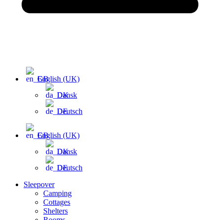
English (UK)
Dansk
Deutsch
English (UK)
Dansk
Deutsch
Sleepover
Camping
Cottages
Shelters
Rooms