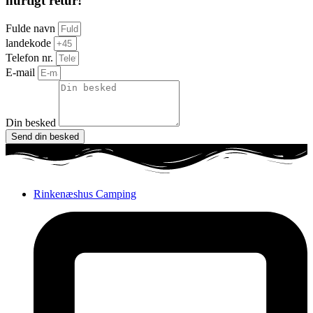
hurtigt retur!
Fulde navn
landekode
Telefon nr.
E-mail
Din besked
Send din besked
Rinkenæshus Camping